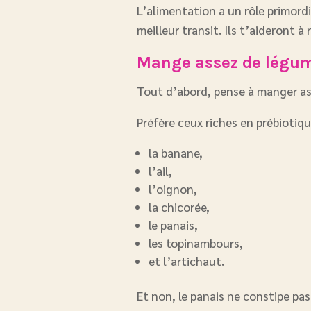
L’alimentation a un rôle primordi
meilleur transit. Ils t’aideront à 
Mange assez de légume
Tout d’abord, pense à manger ass
Préfère ceux riches en prébiotiqu
la banane,
l’ail,
l’oignon,
la chicorée,
le panais,
les topinambours,
et l’artichaut.
Et non, le panais ne constipe pa