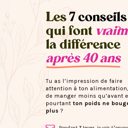
Les
7 conseils
qui font
vraim
la différence
après 40 ans
Tu as l’impression de faire
attention à ton alimentation
de manger moins qu’avant e
pourtant
ton poids ne boug
plus
?
Pendant
7 jours
, je vais t’env