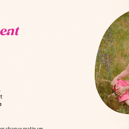
ent
,
t
e
oyer chaque matin
un