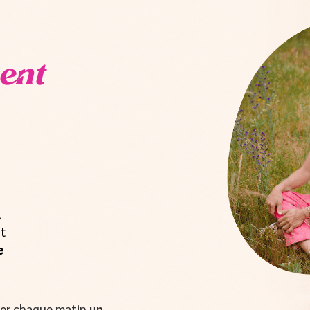
ent
,
t
e
oyer chaque matin
un