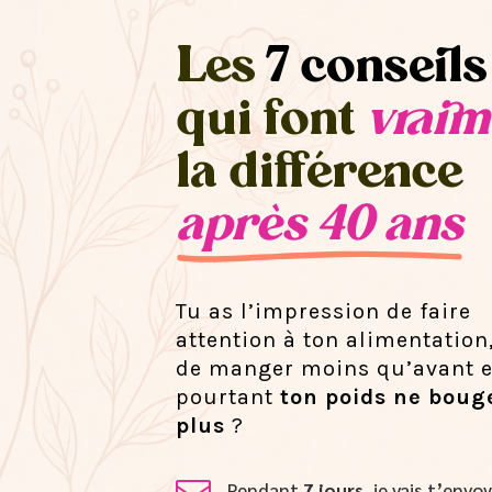
Les
7 conseils
qui font
vraim
la différence
après 40 ans
Tu as l’impression de faire
attention à ton alimentation
de manger moins qu’avant e
pourtant
ton poids ne boug
plus
?
Pendant
7 jours
, je vais t’env