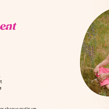
ent
,
t
e
oyer chaque matin
un