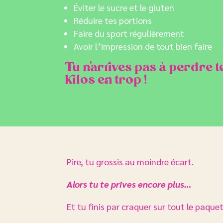
Éviter le sucre et le gluten
Réduire tes portions
Faire du sport régulièrement
Avoir l’impression de tout bien faire
Tu n’arrives pas à perdre 
kilos en trop !
Pire, tu grossis au moindre écart.
Alors tu te prives encore plus…
Et tu finis par craquer sur tout le paqu