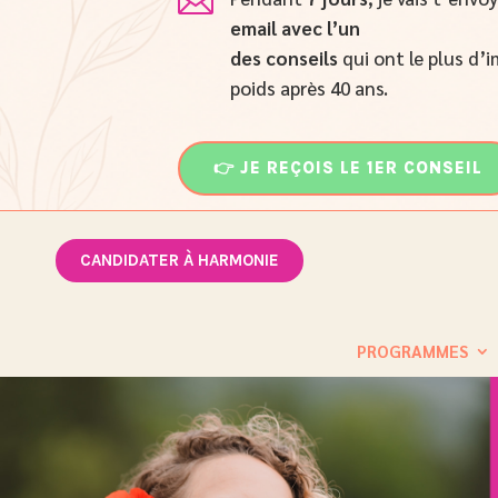

email
avec l’un
des conseils
qui ont le plus d’i
poids après 40 ans.
👉 JE REÇOIS LE 1ER CONSEIL
CANDIDATER À HARMONIE
PROGRAMMES