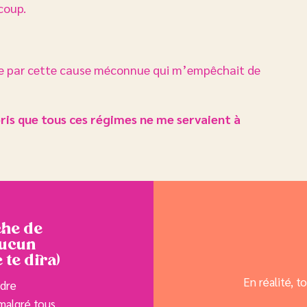
ucoup.
hée par cette cause méconnue qui m’empêchait de
mpris que tous ces régimes ne me servaient à
che de
aucun
 te dira)
En réalité, t
ndre
 malgré tous