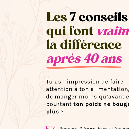
Les
7 conseils
qui font
vraim
la différence
après 40 ans
Tu as l’impression de faire
attention à ton alimentation
de manger moins qu’avant e
pourtant
ton poids ne boug
plus
?
Pendant
7 jours
, je vais t’env