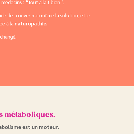
 médecins : “tout allait bien”.
cidé de trouver moi même la solution, et je
ée à la
naturopathie.
a changé.
es métaboliques.
bolisme est un moteur.