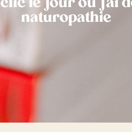
éclic le jour où j’ai
naturopathie