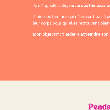
Je m’appelle Julie,
naturopathe passi
J’aide les femmes qui n’arrivent pas à 
leur corps pour qu’elles retrouvent plei
Mon objectif : t’aider à atteindre ton 
Penda