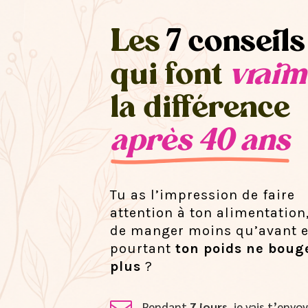
Les
7 conseils
qui font
vraim
la différence
après 40 ans
Tu as l’impression de faire
attention à ton alimentation
de manger moins qu’avant e
pourtant
ton poids ne boug
plus
?
Pendant
7 jours
, je vais t’env