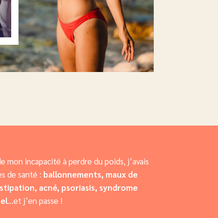
de mon incapacité à perdre du poids, j’avais
s de santé :
ballonnements, maux de
stipation, acné, psoriasis, syndrome
el
…et j’en passe !