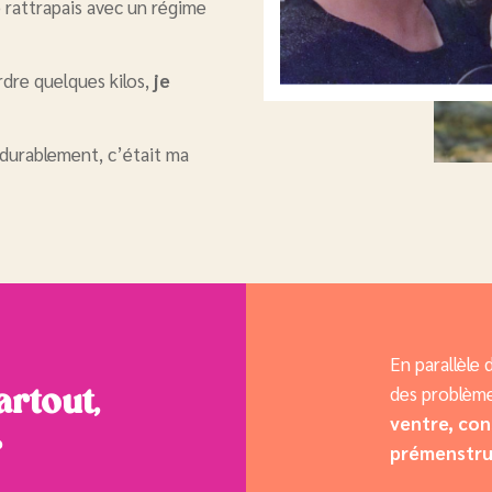
 rattrapais avec un régime
rdre quelques kilos,
je
durablement, c’était ma
En parallèle 
des problème
artout,
ventre, con
r
prémenstru