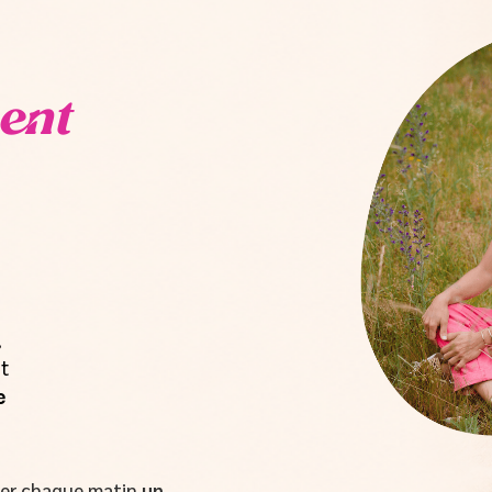
ent
,
t
e
oyer chaque matin
un