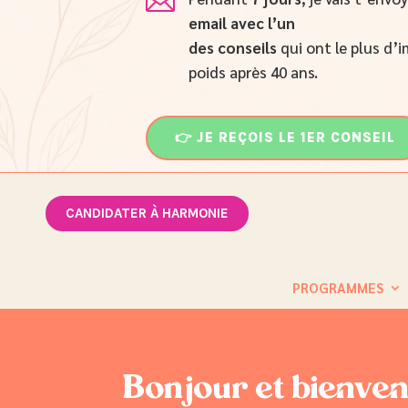

email
avec l’un
des conseils
qui ont le plus d’i
poids après 40 ans.
👉 JE REÇOIS LE 1ER CONSEIL
CANDIDATER À HARMONIE
PROGRAMMES
Bonjour et bienven