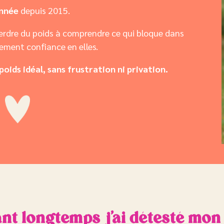
onnée
depuis 2015.
perdre du poids à comprendre ce qui bloque dans
nement confiance en elles.
poids idéal, sans frustration ni privation.
nt longtemps j’ai détesté mon