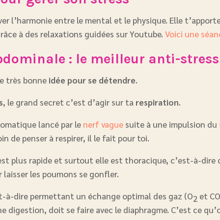
r l’harmonie entre le mental et le physique. Elle t’apporte
grâce à des relaxations guidées sur Youtube.
Voici une séan
bdominale : le meilleur anti-stress
ne très bonne
idée pour se détendre
.
s
, le grand secret c’est d’agir sur ta
respiration
.
utomatique lancé par le
nerf vague
suite à une impulsion du
 de penser à respirer, il le fait pour toi.
est plus rapide et surtout elle est thoracique, c’est-à-dire 
 laisser les poumons se gonfler.
est-à-dire permettant un échange optimal des gaz (O
et C
2
e digestion, doit se faire avec le diaphragme. C’est ce qu’