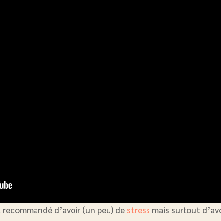
st recommandé d’avoir (un peu) de
stress
mais surtout d’av