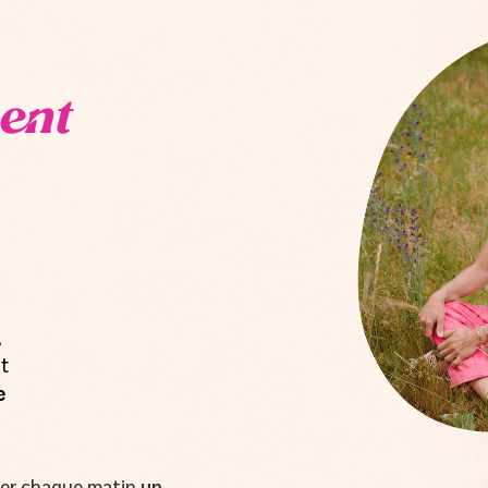
ent
,
t
e
oyer chaque matin
un