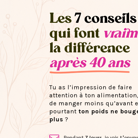
Les
7 conseils
qui font
vraim
la différence
après 40 ans
Tu as l’impression de faire
attention à ton alimentation
de manger moins qu’avant e
pourtant
ton poids ne boug
plus
?
Pendant
7 jours
, je vais t’env