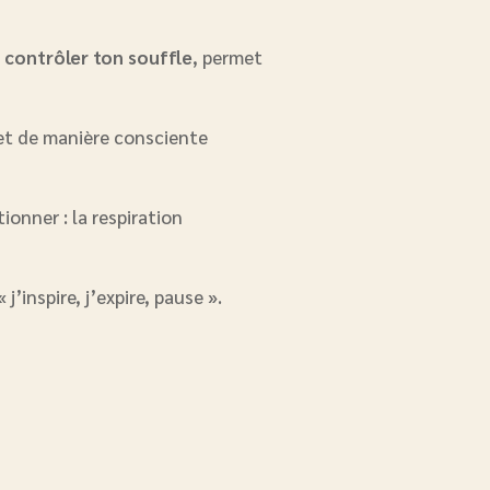
e
contrôler ton souffle
, permet
e et de manière consciente
onner : la respiration
j’inspire, j’expire, pause ».