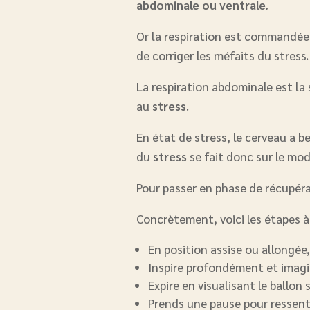
abdominale ou ventrale.
Or la respiration est commandée 
de corriger les méfaits du stress
La respiration abdominale est la 
au
stress
.
En état de stress, le cerveau a b
du
stress
se fait donc sur le mode 
Pour passer en phase de récupérati
Concrètement, voici les étapes à
En position assise ou allongée
Inspire profondément et imagin
Expire en visualisant le ballo
Prends une pause pour ressenti