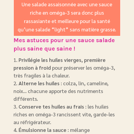
Une salade assaisonnée avec une sauce
riche en oméga-3 sera donc plus
rassasiante et meilleure pour la santé
qu’une salade “light” sans matière grasse.
Mes astuces pour une sauce salade
plus saine
que saine !
Privilégie les huiles vierges, première
pression à froid
pour préserver les oméga-3,
très fragiles à la chaleur.
Alterne les huiles
: colza, lin, cameline,
noix… chacune apporte des nutriments
différents.
Conserve tes huiles au frais
: les huiles
riches en oméga-3 rancissent vite, garde-les
au réfrigérateur.
Émulsionne la sauce
: mélange