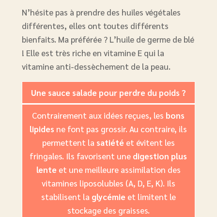
N’hésite pas à prendre des huiles végétales
différentes, elles ont toutes différents
bienfaits. Ma préférée ? L’huile de germe de blé
! Elle est très riche en vitamine E qui la
vitamine anti-dessèchement de la peau.
Une sauce salade pour perdre du poids ?
Contrairement aux idées reçues, les
bons
lipides
ne font pas grossir. Au contraire, ils
permettent la
satiété
et évitent les
fringales. Ils favorisent une
digestion plus
lente
et une meilleure assimilation des
vitamines liposolubles (A, D, E, K). Ils
stabilisent la
glycémie
et limitent le
stockage des graisses.