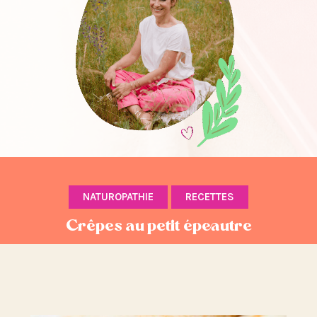
NATUROPATHIE
RECETTES
Crêpes au petit épeautre