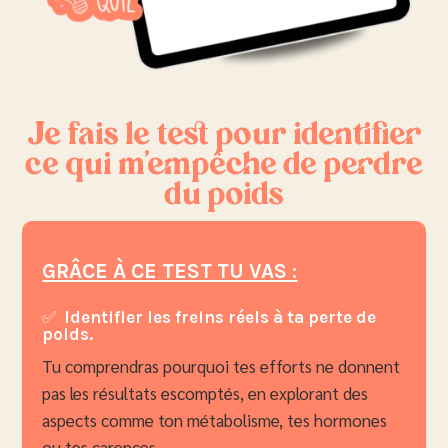
Je fais le test pour identifier
ce qui m’empêche de perdre
du poids
GRÂCE À CE TEST TU VAS :
✅
Identifier les freins réels à ta perte de
poids.
Tu comprendras pourquoi tes efforts ne donnent
pas les résultats escomptés, en explorant des
aspects comme ton métabolisme, tes hormones
ou tes carences.